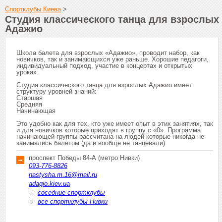
Спортклубы Киева
>
Студия классического танца для взрослых
Адажио
Школа балета для взрослых «Адажио», проводит набор, как
новичков, так и занимающихся уже раньше. Хорошие педагоги,
индивидуальный подход, участие в концертах и открытых
уроках.
Студия классического танца для взрослых Адажио имеет
структуру уровней знаний:
Старшая
Средняя
Начинающая
Это удобно как для тех, кто уже имеет опыт в этих занятиях, так
и для новичков которые приходят в группу с «0». Программа
начинающей группы рассчитана на людей которые никогда не
занимались балетом (да и вообще не танцевали).
проспект Победы 84-А (метро Нивки)
093-776-8826
nastysha.m.16@mail.ru
adagio.kiev.ua
соседние спортклубы
все спортклубы Нивки