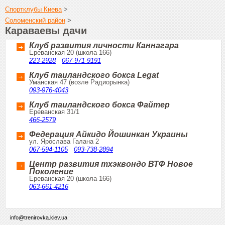
Спортклубы Киева
>
Соломенский район
>
Караваевы дачи
Клуб развития личности Каннагара
Ереванская 20 (школа 166)
223-2928
067-971-9191
Клуб таиландского бокса Legat
Уманская 47 (возле Радиорынка)
093-976-4043
Клуб таиландского бокса Файтер
Ереванская 31/1
466-2579
Федерация Айкидо Йошинкан Украины
ул. Ярослава Галана 2
067-594-1105
093-738-2894
Центр развития тхэквондо ВТФ Новое
Поколение
Ереванская 20 (школа 166)
063-661-4216
info@trenirovka.kiev.ua