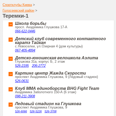
Спортклубы Киева
>
Голосеевский район
>
Теремки-1
Школа борьбы
просп. Академика Глушкова 17-А
066-622-0446
Детский клуб современного контактного
каратэ Тайкан
с.Новоселки, ул.Озерная 4 (дом культуры)
067-405-4894
Детско-юношеская велошкола Аэлита
Глушкова 31а, корпус Б, 2 этаж
526-2195
206-2772
Картинг центр Жажда Скорости
проспект Академика Глушкова, 9 (Ледовый стадион)
526-0631
Клуб ММА единоборств BHG Fight Team
Академика Заболотного 150-А (6 этаж)
098-211-3908
Ледовый стадион на Глушкова
проспект Академика Глушкова, 9
526-6066
526-5226
526-3708