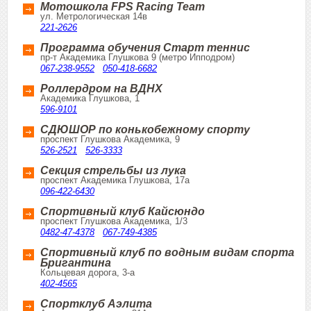
Мотошкола FPS Racing Team
ул. Метрологическая 14в
221-2626
Программа обучения Старт теннис
пр-т Академика Глушкова 9 (метро Ипподром)
067-238-9552
050-418-6682
Роллердром на ВДНХ
Академика Глушкова, 1
596-9101
СДЮШОР по конькобежному спорту
проспект Глушкова Академика, 9
526-2521
526-3333
Секция стрельбы из лука
проспект Академика Глушкова, 17а
096-422-6430
Спортивный клуб Кайсюндо
проспект Глушкова Академика, 1/3
0482-47-4378
067-749-4385
Спортивный клуб по водным видам спорта
Бригантина
Кольцевая дорога, 3-а
402-4565
Спортклуб Аэлита