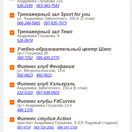
Академика Глушкова 31А
526-2195
063-343-7543
Тренажерный зал Sport for you
ул. Академика Заболотного, 150-А (3 этаж)
066-249-5905
097-835-7973
Тренажерный зал Темп
Академика Глушкова, 9
526-0674
Учебно-образовательный центр Шанс
пр-т Глушкова 28
360-7252
095-420-2770
Фитнес клуб Феофания
ул. Метрологическая, 14-б
592-0623
492-0621
Фитнес клуб Хэльерэль
Академика Заболотного, 150-а (6 этаж)
222-5310
097-938-0503
Фитнес клубы FitCurves
пр-т Академика Глушкова 13-б
496-1376
Фитнес студия Action
проспект Академика Глушкова, 9 (СК Ледовый стадион)
587-6714
063-720-2091
096-147-1759