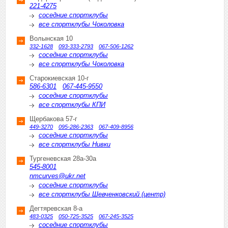
221-4275
соседние спортклубы
все спортклубы Чоколовка
Волынская 10
332-1628
093-333-2793
067-506-1262
соседние спортклубы
все спортклубы Чоколовка
Старокиевская 10-г
586-6301
067-445-9550
соседние спортклубы
все спортклубы КПИ
Щербакова 57-г
449-3270
095-286-2363
067-409-8956
соседние спортклубы
все спортклубы Нивки
Тургеневская 28а-30а
545-8001
nmcurves@ukr.net
соседние спортклубы
все спортклубы Шевченковский (центр)
Дегтяревская 8-а
483-0325
050-725-3525
067-245-3525
соседние спортклубы