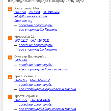
индивидуального подхода к каждому члену клуба.
Ахматовой, 14-а
228-8170
383-0994
067-240-0404
info@fitcurves.com.ua
fitcurves.org
соседние спортклубы
все спортклубы Позняки
Урловская 12
503-0213
067-410-0611
соседние спортклубы
все спортклубы Позняки
бульвар Дарницкий 5
543-8661
соседние спортклубы
все спортклубы Комсомольский
пр-т Бажана 30
362-2112
067-505-5012
соседние спортклубы
все спортклубы Харьковский массив
Тростянецкая 49
562-6277
067-484-4400
соседние спортклубы
все спортклубы Харьковский массив