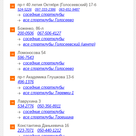
пр-т 40 летия Октября (Голосеевский) 17-б
524-5226
097-333-2386
063-651-9487
соседние спортклубы
все спортклубы Голосеево
Боженко, 86-л
200-0506
067-506-4127
соседние спортклубы
все спортклубы Голосеевский (центр)
Ломоносова 54
596-7543
соседние спортклубы
все спортклубы Голосеево
пр-т Академика Глушкова 13-б
496-1376
соседние спортклубы
все спортклубы Теремки-1
Лаврухина 3
534-2776
050-356-8911
соседние спортклубы
все спортклубы Троещина
Константина Данькевича 16
223-7071
050-440-1212