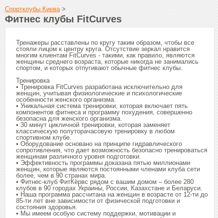
Спортклубы Киева
>
Фитнес клубы FitCurves
Тренажеры расставлены по кругу таким образом, чтобы все
стояли лицом к центру круга. Отсутствие зеркал нравится
многим клиентам FitCurves - такими, как правило, являются
женщины среднего возраста, которые никогда не занимались
спортом, и которых отпугивают обычные фитнес клубы.
Тренировка
• Тренировка FitCurves разработана исключительно для
женщин, учитывая физиологические и психологические
особенности женского организма.
• Уникальная система тренировки, которая включает пять
компонентов фитнеса и программу похудения, совершенно
безопасна для женcкого организма.
• 30 минут цикличной тренировки, которая заменяет
классическую полуторачасовую тренировку в любом
спортивном клубе.
• Оборудование основано на принципе гидравлического
сопротивления, что дает возможность безопасно тренироваться
женщинам различного уровня подготовки.
• Эффективность программы доказана пятью миллионами
женщин, которые являются постоянными членами клуба сети
более, чем в 90 странах мира.
• Фитнес-клуб ФитКёрвс рядом с вашим домом – более 280
клубов в 90 городах Украины, России, Казахстане и Беларуси.
• Наша программа рассчитана на женщин в возрасте от 12-ти до
85-ти лет вне зависимости от физической подготовки и
состояния здоровья.
• Мы имеем особую систему поддержки, мотивации и