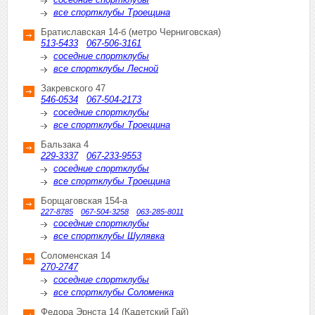
соседние спортклубы
все спортклубы Троещина
Братиславская 14-б (метро Черниговская)
513-5433
067-506-3161
соседние спортклубы
все спортклубы Лесной
Закревского 47
546-0534
067-504-2173
соседние спортклубы
все спортклубы Троещина
Бальзака 4
229-3337
067-233-9553
соседние спортклубы
все спортклубы Троещина
Борщаговская 154-а
227-8785
067-504-3258
063-285-8011
соседние спортклубы
все спортклубы Шулявка
Соломенская 14
270-2747
соседние спортклубы
все спортклубы Соломенка
Федора Эрнста 14 (Кадетский Гай)