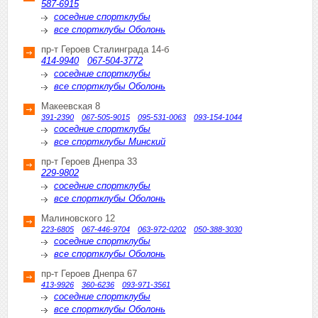
587-6915
соседние спортклубы
все спортклубы Оболонь
пр-т Героев Сталинграда 14-б
414-9940
067-504-3772
соседние спортклубы
все спортклубы Оболонь
Макеевская 8
391-2390
067-505-9015
095-531-0063
093-154-1044
соседние спортклубы
все спортклубы Минский
пр-т Героев Днепра 33
229-9802
соседние спортклубы
все спортклубы Оболонь
Малиновского 12
223-6805
067-446-9704
063-972-0202
050-388-3030
соседние спортклубы
все спортклубы Оболонь
пр-т Героев Днепра 67
413-9926
360-6236
093-971-3561
соседние спортклубы
все спортклубы Оболонь