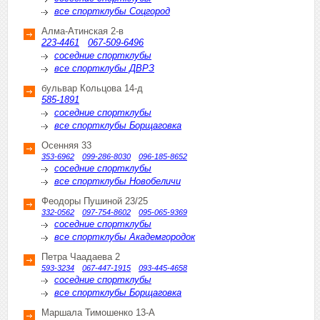
все спортклубы Соцгород
Алма-Атинская 2-в
223-4461
067-509-6496
соседние спортклубы
все спортклубы ДВРЗ
бульвар Кольцова 14-д
585-1891
соседние спортклубы
все спортклубы Борщаговка
Осенняя 33
353-6962
099-286-8030
096-185-8652
соседние спортклубы
все спортклубы Новобеличи
Феодоры Пушиной 23/25
332-0562
097-754-8602
095-065-9369
соседние спортклубы
все спортклубы Академгородок
Петра Чаадаева 2
593-3234
067-447-1915
093-445-4658
соседние спортклубы
все спортклубы Борщаговка
Маршала Тимошенко 13-А