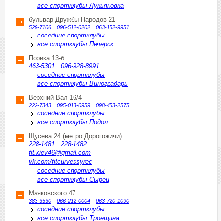
все спортклубы Лукьяновка
бульвар Дружбы Народов 21
529-7106
096-512-0202
063-152-9951
соседние спортклубы
все спортклубы Печерск
Порика 13-б
463-5301
096-928-8991
соседние спортклубы
все спортклубы Виноградарь
Верхний Вал 16/4
222-7343
095-013-0959
098-453-2575
соседние спортклубы
все спортклубы Подол
Щусева 24 (метро Дорогожичи)
228-1481
228-1482
fit.kiev46@gmail.com
vk.com/fitcurvessyrec
соседние спортклубы
все спортклубы Сырец
Маяковского 47
383-3530
066-212-0004
063-720-1090
соседние спортклубы
все спортклубы Троещина