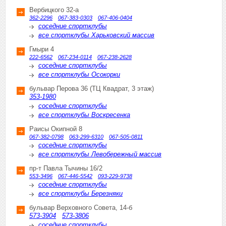
Вербицкого 32-а
362-2296
067-383-0303
067-406-0404
соседние спортклубы
все спортклубы Харьковский массив
Гмыри 4
222-6562
067-234-0114
067-238-2628
соседние спортклубы
все спортклубы Осокорки
бульвар Перова 36 (ТЦ Квадрат, 3 этаж)
353-1980
соседние спортклубы
все спортклубы Воскресенка
Раисы Окипной 8
067-382-0798
063-299-6310
067-505-0811
соседние спортклубы
все спортклубы Левобережный массив
пр-т Павла Тычины 16/2
553-3496
067-446-5542
093-229-9738
соседние спортклубы
все спортклубы Березняки
бульвар Верховного Совета, 14-б
573-3904
573-3806
соседние спортклубы