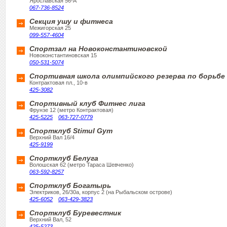
Ярославская 56-А
067-736-8524
Секция ушу и фитнеса
Межигорская 25
099-557-4604
Спортзал на Новоконстантиновской
Новоконстантиновская 15
050-531-5074
Спортивная школа олимпийского резерва по борьбе
Контрактовая пл., 10-в
425-3082
Спортивный клуб Фитнес лига
Фрунзе 12 (метро Контрактовая)
425-5225
063-727-0779
Спортклуб Stimul Gym
Верхний Вал 16/4
425-9199
Спортклуб Белуга
Волошская 62 (метро Тараса Шевченко)
063-592-8257
Спортклуб Богатырь
Электриков, 26/30а, корпус 2 (на Рыбальском острове)
425-6052
063-429-3823
Спортклуб Буревестник
Верхний Вал, 52
425-5273