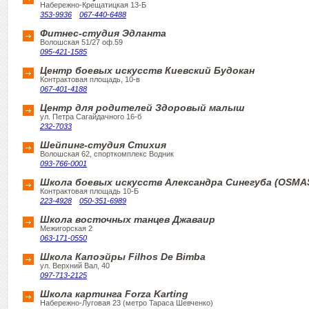
Набережно-Крещатицкая 13-Б
353-9936
067-440-6488
Фитнес-студия Эдланта
Волошская 51/27 оф.59
095-421-1585
Центр боевых искусств Киевский Будокан
Контрактовая площадь, 10-в
067-401-4188
Центр для родителей Здоровый малыш
ул. Петра Сагайдачного 16-б
232-7033
Шейпинг-студия Стихия
Волошская 62, спорткомплекс Водник
093-766-0001
Школа боевых искусств Александра Синегуба (OSMA
Контрактовая площадь 10-Б
223-4928
050-351-6989
Школа восточных танцев Джаваир
Межигорская 2
063-171-0550
Школа Капоэйры Filhos De Bimba
ул. Верхний Вал, 40
097-713-2125
Школа картинга Forza Karting
Набережно-Луговая 23 (метро Тараса Шевченко)