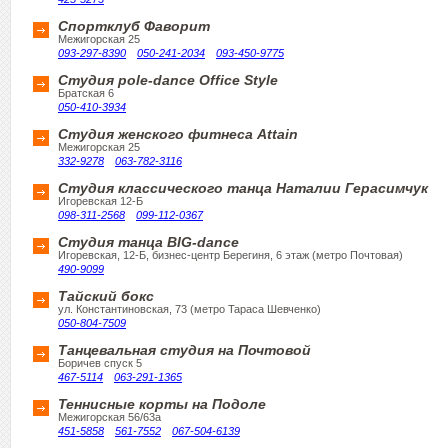
Спортклуб Фаворит
Межигорская 25
093-297-8390
050-241-2034
093-450-9775
Студия pole-dance Office Style
Братская 6
050-410-3934
Студия женского фитнеса Attain
Межигорская 25
332-9278
063-782-3116
Студия классического танца Наталии Герасимчук
Игоревская 12-Б
098-311-2568
099-112-0367
Студия танца BIG-danсe
Игоревская, 12-Б, бизнес-центр Берегиня, 6 этаж (метро Почтовая)
490-9099
Тайский бокс
ул. Константиновская, 73 (метро Тараса Шевченко)
050-804-7509
Танцевальная студия на Почтовой
Боричев спуск 5
467-5114
063-291-1365
Теннисные корты на Подоле
Межигорская 56/63а
451-5858
561-7552
067-504-6139