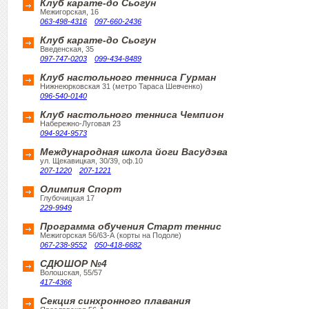
Клуб карате-до Сьогун
Межигорская, 16
063-498-4316
097-660-2436
Клуб карате-до Сьогун
Введенская, 35
097-747-0203
099-434-8489
Клуб настольного тенниса Гурман
Нижнеюрковская 31 (метро Тараса Шевченко)
096-540-0140
Клуб настольного тенниса Чемпион
Набережно-Луговая 23
094-924-9573
Международная школа йоги Васудэва
ул. Щекавицкая, 30/39, оф.10
207-1220
207-1221
Олимпия Спорт
Глубочицкая 17
229-9949
Программа обучения Старт теннис
Межигорская 56/63-А (корты на Подоле)
067-238-9552
050-418-6682
СДЮШОР №4
Волошская, 55/57
417-4366
Секция синхронного плавания