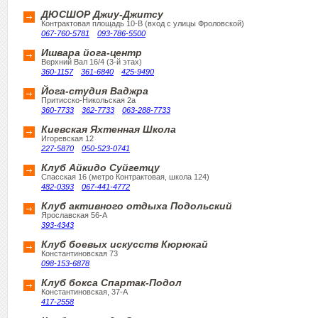
ДЮСШОР Джиу-Джитсу
Контрактовая площадь 10-В (вход с улицы Фроловской)
067-760-5781
093-786-5500
Ишвара йога-центр
Верхний Вал 16/4 (3-й этах)
360-1157
361-6840
425-9490
Йога-студия Ваджра
Притисско-Никольская 2а
360-7733
362-7733
063-288-7733
Киевская Яхтенная Школа
Игоревская 12
227-5870
050-523-0741
Клуб Айкидо Суйгетцу
Спасская 16 (метро Контрактовая, школа 124)
482-0393
067-441-4772
Клуб активного отдыха Подольский
Ярославская 56-А
393-4343
Клуб боевых искусств Кюрюкай
Константиновская 73
098-153-6878
Клуб бокса Спартак-Подол
Константиновская, 37-А
417-2558