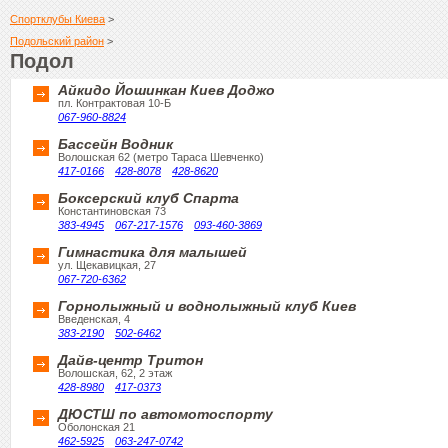
Спортклубы Киева
>
Подольский район
>
Подол
Айкидо Йошинкан Киев Доджо
пл. Контрактовая 10-Б
067-960-8824
Бассейн Водник
Волошская 62 (метро Тараса Шевченко)
417-0166
428-8078
428-8620
Боксерский клуб Спарта
Константиновская 73
383-4945
067-217-1576
093-460-3869
Гимнастика для малышей
ул. Щекавицкая, 27
067-720-6362
Горнолыжный и воднолыжный клуб Киев
Введенская, 4
383-2190
502-6462
Дайв-центр Тритон
Волошская, 62, 2 этаж
428-8980
417-0373
ДЮСТШ по автомотоспорту
Оболонская 21
462-5925
063-247-0742