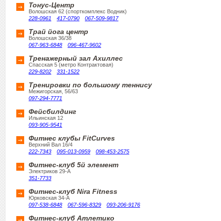
Тонус-Центр
Волошская 62 (спорткомплекс Водник)
228-0961
417-0790
067-509-9817
Трай йога центр
Волошская 36/38
067-963-6848
096-467-9602
Тренажерный зал Ахиллес
Спасская 5 (метро Контрактовая)
229-8202
331-1522
Тренировки по большому теннису
Межигорская, 56/63
097-294-7771
Фейсбилдинг
Ильинская 12
093-905-9541
Фитнес клубы FitCurves
Верхний Вал 16/4
222-7343
095-013-0959
098-453-2575
Фитнес-клуб 5й элемент
Электриков 29-A
351-7733
Фитнес-клуб Nira Fitness
Юрковская 34-А
097-538-6848
067-596-8329
093-206-9176
Фитнес-клуб Атлетико