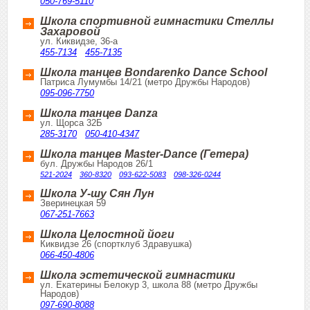
050-769-5110
Школа спортивной гимнастики Стеллы
Захаровой
ул. Киквидзе, 36-а
455-7134
455-7135
Школа танцев Bondarenko Dance School
Патриса Лумумбы 14/21 (метро Дружбы Народов)
095-096-7750
Школа танцев Danza
ул. Щорса 32Б
285-3170
050-410-4347
Школа танцев Master-Dance (Гетера)
бул. Дружбы Народов 26/1
521-2024
360-8320
093-622-5083
098-326-0244
Школа У-шу Сян Лун
Зверинецкая 59
067-251-7663
Школа Целостной йоги
Киквидзе 26 (спортклуб Здравушка)
066-450-4806
Школа эстетической гимнастики
ул. Екатерины Белокур 3, школа 88 (метро Дружбы
Народов)
097-690-8088