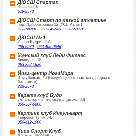
ДЮСШ Спартак
Чешская, 9
529-9578
ДЮСШ Старт по легкой атлетике
пер. Лабораторный 12 (УСБ Атлет)
093-690-8017
097-645-5488
050-553-5063
ДЮСШ № 1
Ивана Кудри 22-А
285-5970
063-495-9646
Женский клуб Леди Фитнес
Киквидзе, 18
063-252-1626
Йога-центр ЙогаМира
Выдубицкая, 40 (Выдубицкий монастырь, рядом с
бот.садом)
228-2678
Каратэ клуб Будо
ул. Екатерины Белокур 3 (школа 88)
066-367-6808
Картинг клуб Ингул-карт
Тверской тупик 7-Б
050-412-1000
Киев Спорт Клуб
Дружбы Народов 5