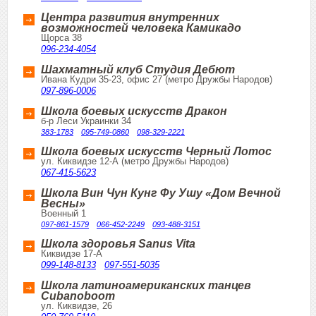
Центра развития внутренних
возможностей человека Камикадо
Щорса 38
096-234-4054
Шахматный клуб Студия Дебют
Ивана Кудри 35-23, офис 27 (метро Дружбы Народов)
097-896-0006
Школа боевых искусств Дракон
б-р Леси Украинки 34
383-1783
095-749-0860
098-329-2221
Школа боевых искусств Черный Лотос
ул. Киквидзе 12-А (метро Дружбы Народов)
067-415-5623
Школа Вин Чун Кунг Фу Ушу «Дом Вечной
Весны»
Военный 1
097-861-1579
066-452-2249
093-488-3151
Школа здоровья Sanus Vita
Киквидзе 17-А
099-148-8133
097-551-5035
Школа латиноамериканских танцев
Cubanoboom
ул. Киквидзе, 26