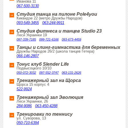
Иванова 11
067-500-3130
Студия танца на пилоне Pole4you
Киквидзе 22 (метро Дружбы Народов)
093-549-3455
063-244-9911
Студия фитнеса и танцев Studio 23
Леси Украинки 19
097-339-7185
099-721-6166
093-673-4459
Танцы и слинг-гимнастика для беременных
Дружбы Народов 26/2 (школа танцев Гетера)
066-146-2807
Тонус клуб Slender Life
Подвысоцкого 10/10
050-072-3032
097-552-3747
063-131-2626
Тренажерный зал на Щорса
Щорса 15 корпус 4
522-9924
Тренажерный зал Эволюция
Леси Украинки, 26
284-9086
063-450-4288
Тренировки по теннису
ул. Суворова, 13
050-710-6394