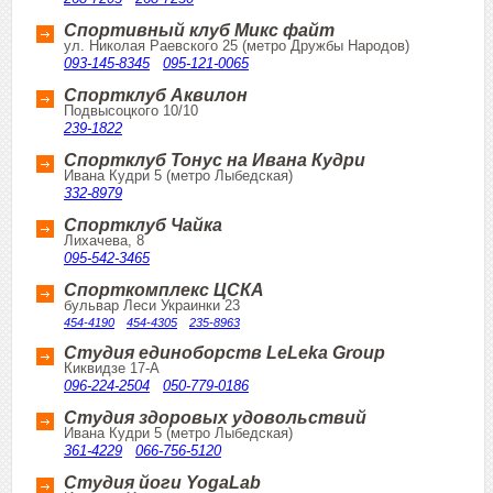
Спортивный клуб Микс файт
ул. Николая Раевского 25 (метро Дружбы Народов)
093-145-8345
095-121-0065
Спортклуб Аквилон
Подвысоцкого 10/10
239-1822
Спортклуб Тонус на Ивана Кудри
Ивана Кудри 5 (метро Лыбедская)
332-8979
Спортклуб Чайка
Лихачева, 8
095-542-3465
Спорткомплекс ЦСКА
бульвар Леси Украинки 23
454-4190
454-4305
235-8963
Студия единоборств LeLeka Group
Киквидзе 17-А
096-224-2504
050-779-0186
Студия здоровых удовольствий
Ивана Кудри 5 (метро Лыбедская)
361-4229
066-756-5120
Студия йоги YogaLab