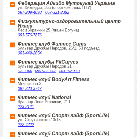
Федерация Айкидо Мутокукай Украина
ул. Киквидзе, 36а (спорткомплекс НТУ)
067-209-4898
067-321-2382
Физкультурно-оздоровительный центр
Якара
Леси Украинки 25 (лицей Богуна)
093-576-7876
Фитнес клуб Фитнес Сити
бульвар Дружбы Народов, 26/1, 5й подъезд
063-449-2654
Фитнес клубы FitCurves
бульвар Дружбы Народов 21
529-7106
096-512-0202
063-152-9951
Фитнес-клуб BodyArt Fitness
Мечникова 3
097-233-3747
Фитнес-клуб National
бульвар Леси Украинки, 21-Г
223-2121
Фитнес-клуб Спорт-лайф (SportLife)
ул. Струтинского 13/15
222-4222
Фитнес-клуб Спорт-лайф (SportLife)