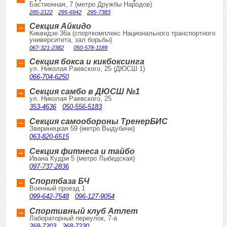
Бастионная, 7 (метро Дружбы Народов)
285-2122
295-6942
295-7383
Секция Айкидо
Киквидзе 36а (спорткомплекс Национального транспортного
университета, зал борьбы)
067-321-2382
050-578-1189
Секция бокса и кикбоксинга
ул. Николая Раевского, 25 (ДЮСШ 1)
066-704-6250
Секция самбо в ДЮСШ №1
ул. Николая Раевского, 25
353-4636
050-556-5183
Секция самообороны ТренерБИС
Зверинецкая 59 (метро Выдубичи)
063-820-6515
Секция фитнеса и тайбо
Ивана Кудри 5 (метро Лыбедская)
097-737-2836
Спортбаза БЧ
Военный проезд 1
099-642-7548
096-127-9054
Спортивный клуб Атлет
Лабораторный переулок, 7-а
268-7203
268-7230