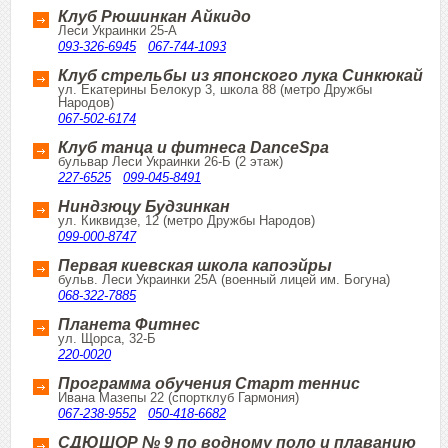
Клуб Рюшинкан Айкидо
Леси Украинки 25-А
093-326-6945
067-744-1093
Клуб стрельбы из японского лука Синкюкай
ул. Екатерины Белокур 3, школа 88 (метро Дружбы
Народов)
067-502-6174
Клуб танца и фитнеса DanceSpa
бульвар Леси Украинки 26-Б (2 этаж)
227-6525
099-045-8491
Ниндзюцу Будзинкан
ул. Киквидзе, 12 (метро Дружбы Народов)
099-000-8747
Первая киевская школа капоэйры
бульв. Леси Украинки 25А (военный лицей им. Богуна)
068-322-7885
Планета Фитнес
ул. Щорса, 32-Б
220-0020
Программа обучения Старт теннис
Ивана Мазепы 22 (спортклуб Гармония)
067-238-9552
050-418-6682
СДЮШОР № 9 по водному поло и плаванию