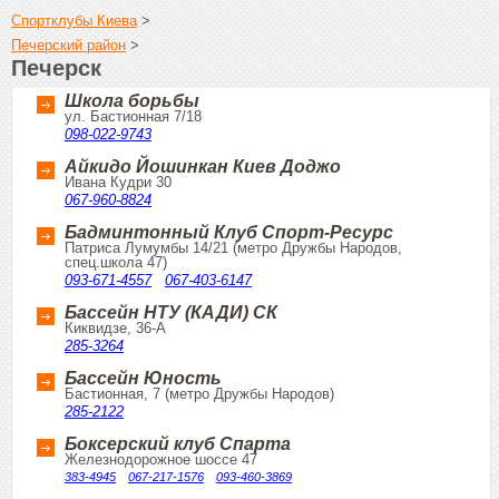
Спортклубы Киева
>
Печерский район
>
Печерск
Школа борьбы
ул. Бастионная 7/18
098-022-9743
Айкидо Йошинкан Киев Доджо
Ивана Кудри 30
067-960-8824
Бадминтонный Клуб Спорт-Ресурс
Патриса Лумумбы 14/21 (метро Дружбы Народов,
спец.школа 47)
093-671-4557
067-403-6147
Бассейн НТУ (КАДИ) СК
Киквидзе, 36-А
285-3264
Бассейн Юность
Бастионная, 7 (метро Дружбы Народов)
285-2122
Боксерский клуб Спарта
Железнодорожное шоссе 47
383-4945
067-217-1576
093-460-3869