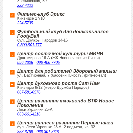
Зверинецкая, 59
222-4222
Фитнес-клуб Эрикс
Киквидзе 17/10
224-5735
Футбольный клуб для дошкольников
FootyBall
бул. Дружбы Народов 14-16
0-800-503-777
Центр восточной культуры МИЧИ
Драгомирова 16-А (ЖК Новопечерские Липки)
596-2806
096-406-7705
Центр для родителей Здоровый малыш
ул. Бастионная, 7 (бассейн Юность, фитнес-зал)
Центр духовного роста Сат Нам
Киквидзе 9/12 (метро Дружбы Народов)
067-581-6576
Центр развития тхэквондо ВТФ Новое
Поколение
Леси Украинки 25-А
063-661-4216
Центр раннего развития Первые шаги
бул. Леси Украинки 28-А, 2 подъезд, кв. 32
383-8789
066-301-3691