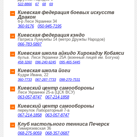
522-8866
67
68
69
Киевская федерация боевых искусств
Дракон
б-р Леси Украинки 34
360-9176
050-945-7195
Киевская федерация кэндо
Патриса Лумумбы 14 (метро Дружбы Народов)
066-783-5897
Киевская школа айкидо Хирокадзу Кобаяси
бульв. Леси Украинки 25А (военный лицей им. Богуна)
458-3260
096-240-6245
095-465-5445
Киевская школа йоги
Кудри Ивана, 22
360-7733
067-287-7733
098-270-7531
Киевский центр самообороны
Леси Украинки 25-а (ЦСК ВСУ)
063-057-8747
067-214-1858
Киевский центр самообороны
переулок Лабораторный 7-а
067-214-1858
063-057-8747
Клуб настольного тенниса Печерск
Тимирязевская 36
068-275-9059
068-357-0687